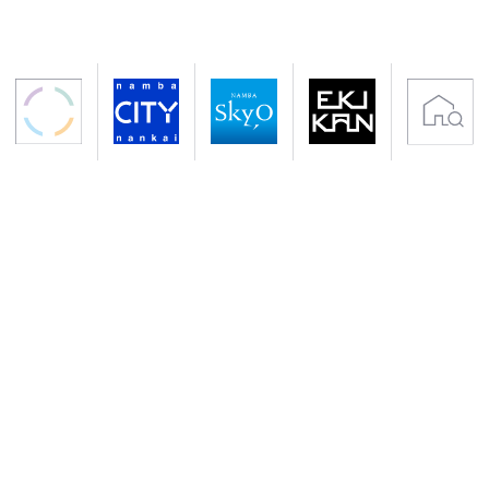
〒556-0011 大阪市浪速区難波中2-10-70
アクセス 南海電鉄「なんば駅」下車すぐ
地下鉄御堂筋線・千日前線「なんば駅」下車
サイトのご利用について
プライバシーポリシー
クッキーポリシー
会社概要
入居者専用サイト