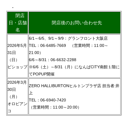
-
閉店
日・店舗
閉店後のお問い合わせ先
名
6/1～6/5、9/1～9/9：グランフロント大阪店
2026年5月
TEL：06-6485-7669 （営業時間：11:00～
31日
21:00）
（日）
6/6～8/31：06-6632-2288
ビショップ
※6/6（土）～8/31（月）になんばCITY南館１階に
てPOPUP開催
2026年3月
ZERO HALLIBURTONヒルトンプラザ店 担当者:井
30日
上
（月）
TEL：06-6940-7420
オロビアン
（営業時間：11:00～20:00）
コ