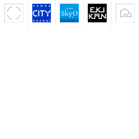
〒556-0011 大阪市浪速区難波中2-10-70
アクセス 南海電鉄「なんば駅」下車すぐ
地下鉄御堂筋線・千日前線「なんば駅」下車
サイトのご利用について
プライバシーポリシー
クッキーポリシー
会社概要
入居者専用サイト
Copyright (C) NANKAI Co., Ltd.