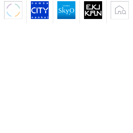
〒556-0011 大阪市浪速区難波中2-10-70
アクセス 南海電鉄「なんば駅」下車すぐ
地下鉄御堂筋線・千日前線「なんば駅」下車
サイトのご利用について
プライバシーポリシー
クッキーポリシー
会社概要
入居者専用サイト
Copyright (C) NANKAI Co., Ltd.