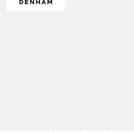
デンハム
4F
●
Fashion & Goods メンズ