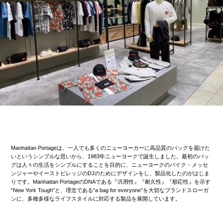
Manhattan Portageは、一人でも多くのニューヨーカーに高品質のバッグを届けた
いというシンプルな思いから、1983年ニューヨークで誕生しました。最初のバッ
グは人々の生活をシンプルにすることを目的に、ニューヨークのバイク・メッセ
ンジャーやイーストビレッジのDJのためにデザインをし、製品化したのがはじま
りです。Manhattan PortageのDNAである『汎用性』『耐久性』『順応性』を示す
“New York Tough”と、理念である“a bag for everyone”を大切なブランドスローガ
ンに、多種多様なライフスタイルに対応する製品を展開しています。