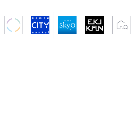
〒556-0011 大阪市浪速区難波中2-10-70
アクセス 南海電鉄「なんば駅」下車すぐ
地下鉄御堂筋線・千日前線「なんば駅」下車
サイトのご利用について
プライバシーポリシー
クッキーポリシー
会社概要
入居者専用サイト
Copyright (C) NANKAI Co., Ltd.