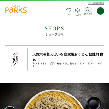
Language
SHOPS
ショップ情報
天然大海老天せいろ 自家製おうどん 饂飩前 白
兎
テンネンオオエビテンセイロ ジカセイオウドン ウドンマエ ハク
ト