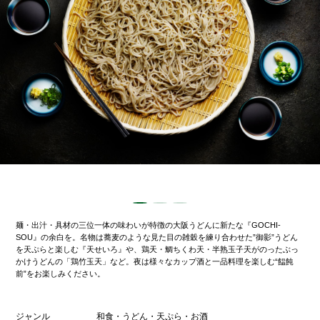
麺・出汁・具材の三位一体の味わいが特徴の大阪うどんに新たな『GOCHI-
SOU』の余白を。名物は蕎麦のような見た目の雑穀を練り合わせた”御影”うどん
を天ぷらと楽しむ『天せいろ』や、鶏天・鯛ちくわ天・半熟玉子天がのったぶっ
かけうどんの「鶏竹玉天」など。夜は様々なカップ酒と一品料理を楽しむ“饂飩
前”をお楽しみください。
ジャンル
和食・うどん・天ぷら・お酒