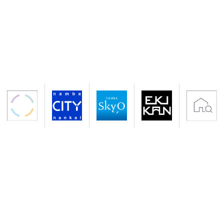
〒556-0011 大阪市浪速区難波中2-10-70
アクセス 南海電鉄「なんば駅」下車すぐ
地下鉄御堂筋線・千日前線「なんば駅」下車