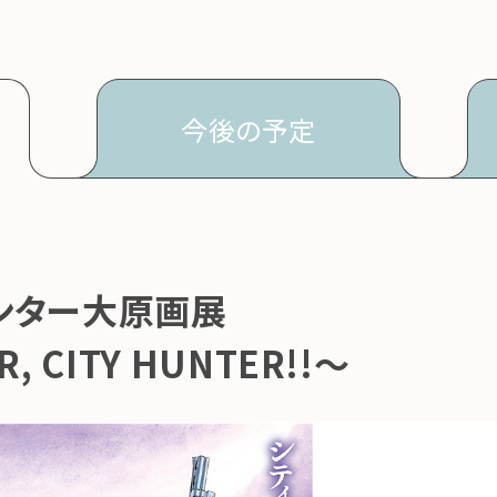
今後の
予定
ンター大原画展
, CITY HUNTER!!～