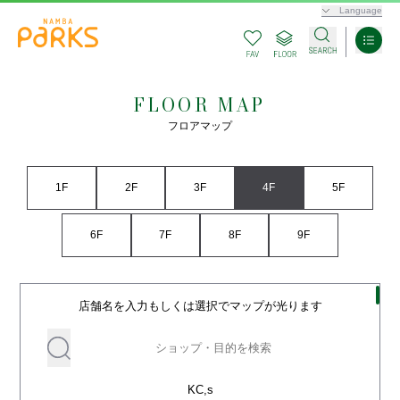
Language
FLOOR MAP
フロアマップ
1F
2F
3F
4F
5F
6F
7F
8F
9F
店舗名を入力もしくは選択でマップが光ります
KC,s