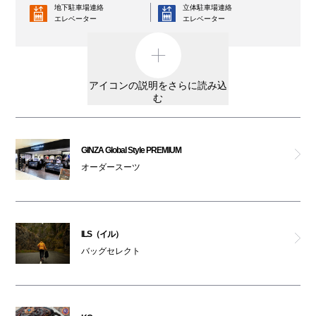
地下駐車場連絡
立体駐車場連絡
エレベーター
アーケロン
エレベーター
コインロッカー
AED
ヒノヤ
外貨両替機
男女トイレ
アイコンの説明をさらに読み込
ラグタグ
む
女性専用トイレ
車椅子利用可能トイレ
トルネード マート ワールド
親子トイレ
授乳室
GINZA Global Style PREMIUM
フォルムアイ ジェニュイン
オーダースーツ
オストメイト
オムツ交換台
対応トイレ
ディーゼル
大阪ワンダーループ
駐輪場
のりば
ILS（イル）
リプレイ ストア
ベビーカー
バッグセレクト
ATM
レンタルサービス
ザ・ダファー・オブ・セントジョージ
3F・6F喫煙コーナー以外は全館禁煙です。
アヴァランチ ゴールド＆ジュエリー
（パークスガーデン含む）