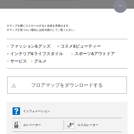
ティンバーランド
リー
※
マップを横にスクロールすると全体を見渡せます。
※
マップが見づらい場合には拡大縮小してご覧ください。
スポーツデポ
●
ファッション&グッズ
●
コスメ&ビューティー
ビーバー
●
インテリア&ライフスタイル
●
スポーツ&アウトドア
●
サービス
●
グルメ
ディスティンクション メンズビギ
テットオム/ガルニエ
フロアマップをダウンロードする
トランジション バイ パッゾ
アヴィレックス
インフォメーション
エレベーター
エスカレーター
スターレイ