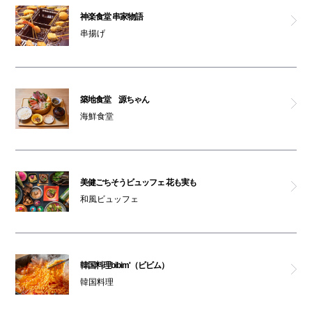
神楽食堂 串家物語
串揚げ
築地食堂 源ちゃん
海鮮食堂
美健ごちそうビュッフェ 花も実も
和風ビュッフェ
韓国料理bibim'（ビビム）
韓国料理