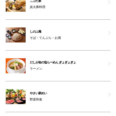
こぶた家
炭火豚料理
ペットはキャリーバッグに入れてご入館ください
オムツ交換台(6F)
親子トイレ(6F)
しのぶ庵
そば・てんぷら・お酒
車椅子利用可能トイレ(6F)
喫煙コーナー(6F)
だしが命の塩らーめん ぎょぎょぎょ
オストメイト対応トイレ(6F)
ラーメン
やさい家めい
野菜和食