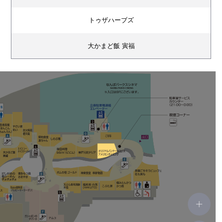
トゥザハーブズ
大かまど飯 寅福
エイス シー オイスターバー
香港蒸蘢（ほんこんちょんろん）
やさい家めい
炭火焼鳥 権兵衛
築地食堂 源ちゃん
しのぶ庵