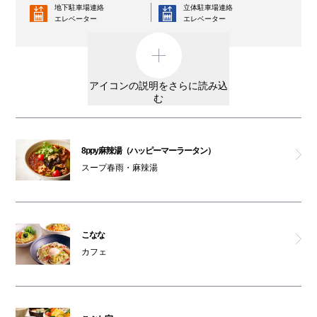
地下駐車場連絡
立体駐車場連絡
エレベーター
ポムの樹 ゴールド
エレベーター
コインロッカー
AED
神楽食堂 串家物語
外貨両替機
男女トイレ
アイコンの説明をさらに読み込
天ぷらすし海鮮 米福
む
女性専用トイレ
車椅子利用可能トイレ
天然大海老天せいろ 自家製おうどん 饂飩前 白兎
親子トイレ
授乳室
8ppy麻辣湯（ハッピーマーラータン）
こぶた家
スープ春雨・麻辣湯
オストメイト
オムツ交換台
対応トイレ
極みとんかつ かつ喜
大阪ワンダーループ
駐輪場
のりば
こなな
美健ごちそうビュッフェ 花も実も
ベビーカー
カフェ
ATM
レンタルサービス
ガシャポンのデパート
3F・6F喫煙コーナー以外は全館禁煙です。
男女トイレ(6F)
（パークスガーデン含む）