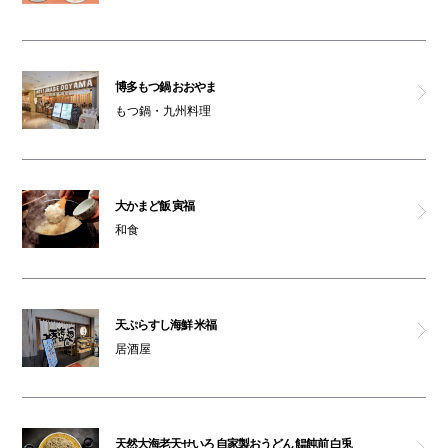
博多もつ鍋 おおやま
もつ鍋・九州料理
大かまど飯 寅福
和食
天ぷらすし海鮮 米福
居酒屋
天然大海老天せいろ 自家製おうどん 饂飩前 白兎