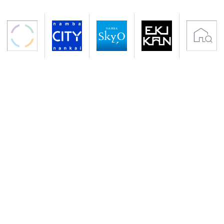
〒556-0011 大阪市浪速区難波中2-10-70
アクセス 南海電鉄「なんば駅」下車すぐ
地下鉄御堂筋線・千日前線「なんば駅」下車
サイトのご利用について
プライバシーポリシー
クッキーポリシー
会社概要
入居者専用サイト
Copyright (C) NANKAI Co., Ltd.