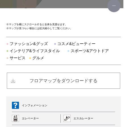
韓国料理 bibim'（ビビム）
神戸元町ドリア
※
マップを横にスクロールすると全体を見渡せます。
※
マップが見づらい場合には拡大縮小してご覧ください。
オリジナルパンケーキハウス アメリカンダイニング
●
ファッション&グッズ
●
コスメ&ビューティー
こなな
●
インテリア&ライフスタイル
●
スポーツ&アウトドア
●
サービス
●
グルメ
スターバックス
だしが命の塩らーめん ぎょぎょぎょ
フロアマップをダウンロードする
博多もつ鍋 おおやま
8ppy麻辣湯（ハッピーマーラータン）
インフォメーション
エレベーター
エスカレーター
ナムコ