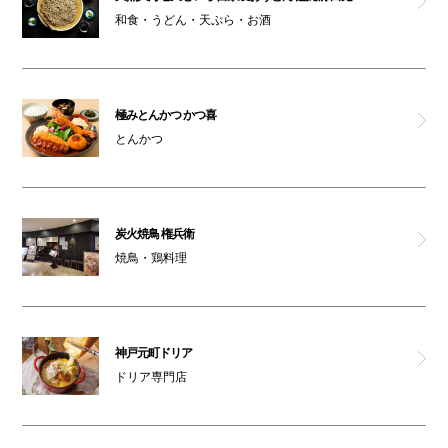
和食・うどん・天ぷら・お酒
極みとんかつ かつ喜
とんかつ
炭火焼鳥 権兵衛
焼鳥・鶏料理
神戸元町ドリア
ドリア専門店