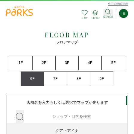
Language
FLOOR MAP
フロアマップ
1F
2F
3F
4F
5F
6F
7F
8F
9F
店舗名を入力もしくは選択でマップが光ります
クア・アイナ