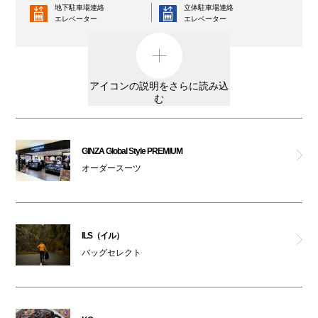
地下駐車場連絡
立体駐車場連絡
エレベーター
アーケロン
エレベーター
コインロッカー
AED
ヒノヤ
外貨両替機
男女トイレ
アイコンの説明をさらに読み込
ラグタグ
む
女性専用トイレ
車椅子利用可能トイレ
トルネード マート ワールド
親子トイレ
授乳室
GINZA Global Style PREMIUM
フォルムアイ ジェニュイン
オーダースーツ
オストメイト
オムツ交換台
対応トイレ
ディーゼル
大阪ワンダーループ
駐輪場
のりば
ILS（イル）
リプレイ ストア
ベビーカー
バッグセレクト
ATM
レンタルサービス
ザ・ダファー・オブ・セントジョージ
3F・6F喫煙コーナー以外は全館禁煙です。
アヴァランチ ゴールド＆ジュエリー
（パークスガーデン含む）