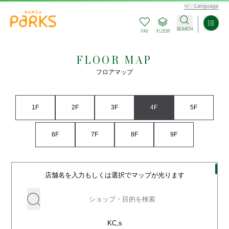
Language
FLOOR MAP
フロアマップ
1F
2F
3F
4F
5F
6F
7F
8F
9F
店舗名を入力もしくは選択でマップが光ります
KC,s