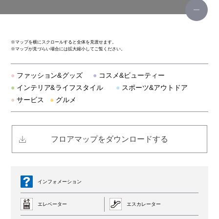
ティンバーランド
リー
※
マップを横にスクロールすると全体を見渡せます。
※
マップが見づらい場合には拡大縮小してご覧ください。
スポーツデポ
●
ファッション&グッズ
●
コスメ&ビューティー
ビーバー
●
インテリア&ライフスタイル
●
スポーツ&アウトドア
●
サービス
●
グルメ
ディスティンクション メンズビギ
テットオム/ガルニエ
フロアマップをダウンロードする
トランジション バイ パッゾ
アヴィレックス
インフォメーション
エレベーター
エスカレーター
スターレイ