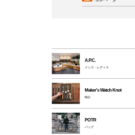
AED
女性専用トイレ
授乳室
A.P.C.
メンズ・レディス
駐輪場
ベビーカー
Maker's Watch Knot
レンタルサービス
時計
3F・6F喫煙コーナ
（パークスガーデン
POTR
ペットはキャリーバ
バッグ