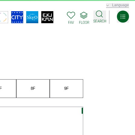
Language
F
8F
9F