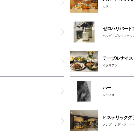
オスメイト対応トイレ(2F)
カフェ
男女トイレ(2F)
ゼロハリバート
バッグ・ゴルフファッ
インフォメーション
AED
テーブル ナイス
イタリアン
コインロッカー1
ハー
コインロッカー2
レディス
ベビカル
ヒステリックグ
オムツ交換台(2F)
メンズ・レディス・キ