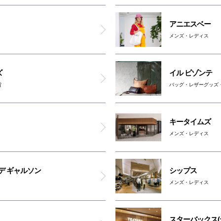
Maker's Watch Knot
アニエスベー
UNTRACK／EDGELINK
メンズ・レディス
マンハッタンポーテージ ナンバ
ズ
イル ビゾンテ
貨
バッグ・レザーグッズ
スターバックス(ティー＆カフェ)
アーバンリサーチ ドアーズ
キータイムズ
メンズ・レディス
BIJOUPIKO
デ ギャルソン
シップス
パークスタワー
メンズ・レディス
ATM
スターバックス(