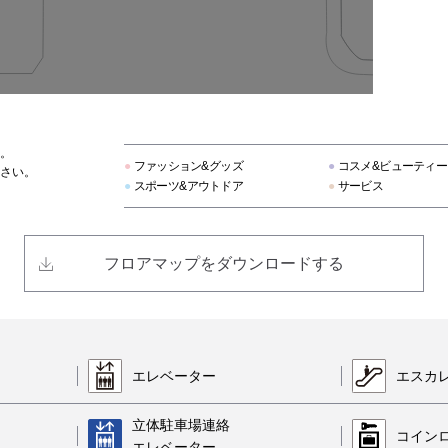
デサント
フレームワーク
。
ヴェンキ
●
ファッション&グッズ
●
コスメ&ビューティー
さい。
●
スポーツ&アウトドア
●
サービス
テーブル ナイス
フロアマップをダウンロードする
アクタス
リビングハウス
エレベーター
エスカ
プレイ・コム デ ギャルソン
立体駐車場連絡
コイン
エレベーター