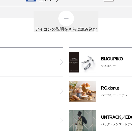
A.P.C.
外貨両替機
男女ト
テスラ
アイコンの説明をさらに読み込む
車椅子利用可能トイレ
親子ト
コム デ ギャルソン・コム デ ギャルソン
オスト
オムツ交換台
ポール・スミス
対応ト
BIJOUPIKO
大阪ワンダーループ
ジュエリー
ゼロハリバートン
ATM
のりば
ジンズ
P.G.donut
ベーカリードーナツ
ブリーフィング
ー以外は全館禁煙です。
含む）
UNTRACK／EDG
パトリック ラボ ナンバ
ッグに入れてご入館ください
バッグ・メンズ・レデ