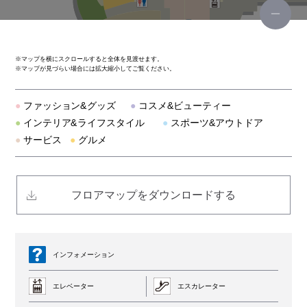
韓国料理 bibim'（ビビム）
神戸元町ドリア
※
マップを横にスクロールすると全体を見渡せます。
※
マップが見づらい場合には拡大縮小してご覧ください。
オリジナルパンケーキハウス アメリカンダイニング
●
ファッション&グッズ
●
コスメ&ビューティー
こなな
●
インテリア&ライフスタイル
●
スポーツ&アウトドア
●
サービス
●
グルメ
スターバックス
だしが命の塩らーめん ぎょぎょぎょ
フロアマップをダウンロードする
博多もつ鍋 おおやま
8ppy麻辣湯（ハッピーマーラータン）
インフォメーション
エレベーター
エスカレーター
ナムコ