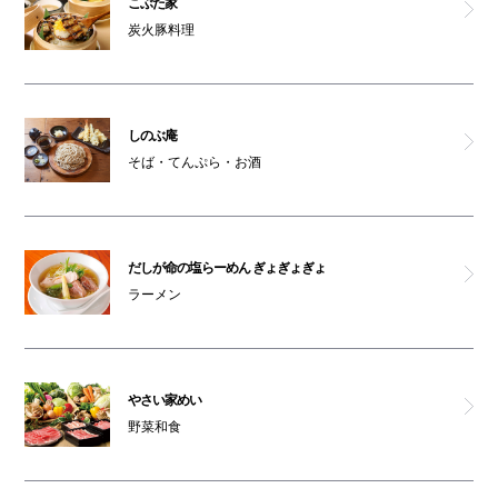
こぶた家
炭火豚料理
ペットはキャリーバッグに入れてご入館ください
オムツ交換台(6F)
親子トイレ(6F)
しのぶ庵
そば・てんぷら・お酒
車椅子利用可能トイレ(6F)
喫煙コーナー(6F)
だしが命の塩らーめん ぎょぎょぎょ
オストメイト対応トイレ(6F)
ラーメン
やさい家めい
野菜和食