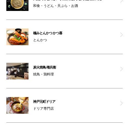
和食・うどん・天ぷら・お酒
極みとんかつ かつ喜
とんかつ
炭火焼鳥 権兵衛
焼鳥・鶏料理
神戸元町ドリア
ドリア専門店