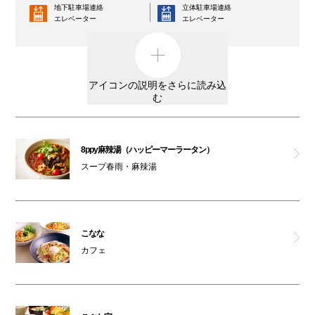
地下駐車場連絡
立体駐車場連絡
エレベーター
ポムの樹 ゴールド
エレベーター
コインロッカー
AED
神楽食堂 串家物語
外貨両替機
男女トイレ
アイコンの説明をさらに読み込
天ぷらすし海鮮 米福
む
女性専用トイレ
車椅子利用可能トイレ
天然大海老天せいろ 自家製おうどん 饂飩前 白兎
親子トイレ
授乳室
8ppy麻辣湯（ハッピーマーラータン）
こぶた家
スープ春雨・麻辣湯
オストメイト
オムツ交換台
対応トイレ
極みとんかつ かつ喜
大阪ワンダーループ
駐輪場
のりば
こなな
美健ごちそうビュッフェ 花も実も
ベビーカー
カフェ
ATM
レンタルサービス
ガシャポンのデパート
3F・6F喫煙コーナー以外は全館禁煙です。
男女トイレ(6F)
（パークスガーデン含む）