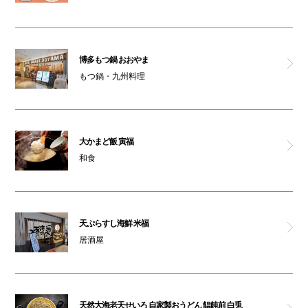
博多もつ鍋 おおやま
もつ鍋・九州料理
大かまど飯 寅福
和食
天ぷらすし海鮮 米福
居酒屋
天然大海老天せいろ 自家製おうどん 饂飩前 白兎