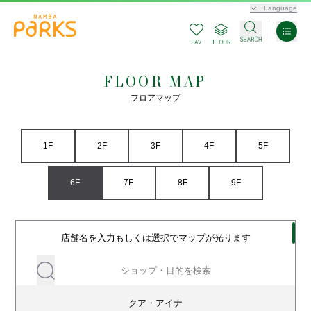
Language
FLOOR MAP
フロアマップ
1F
2F
3F
4F
5F
6F
7F
8F
9F
店舗名を入力もしくは選択でマップが光ります
クア・アイナ