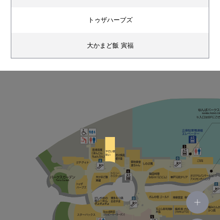
トゥザハーブズ
大かまど飯 寅福
エイス シー オイスターバー
香港蒸蘢（ほんこんちょんろん）
やさい家めい
炭火焼鳥 権兵衛
築地食堂 源ちゃん
しのぶ庵