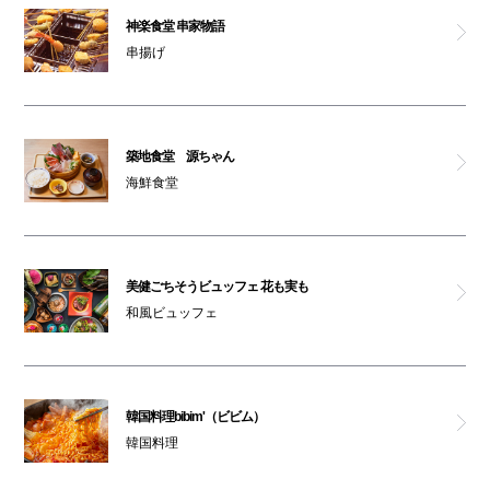
神楽食堂 串家物語
串揚げ
築地食堂 源ちゃん
海鮮食堂
美健ごちそうビュッフェ 花も実も
和風ビュッフェ
韓国料理bibim'（ビビム）
韓国料理