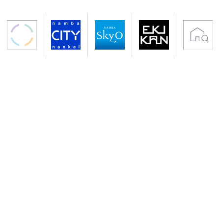
〒556-0011 大阪市浪速区難波中2-10-70
アクセス 南海電鉄「なんば駅」下車すぐ
地下鉄御堂筋線・千日前線「なんば駅」下車
サイトのご利用について
プライバシーポリシー
クッキーポリシー
会社概要
入居者専用サイト
Copyright (C) NANKAI Co., Ltd.