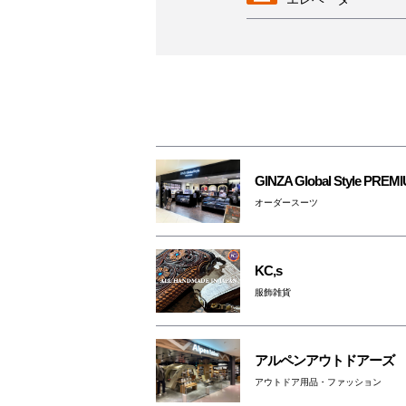
AED
女性専用トイレ
授乳室
GINZA Global Style PREM
オーダースーツ
駐輪場
ベビーカー
KC,s
レンタルサービス
服飾雑貨
3F・6F喫煙コーナ
（パークスガーデン
アルペンアウトドアーズ
ペットはキャリーバ
アウトドア用品・ファッション