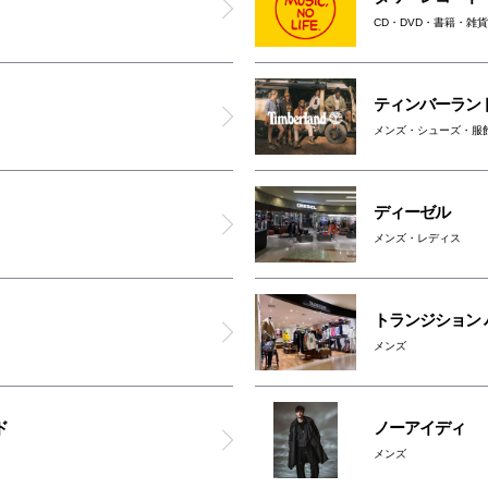
男女トイレ(4F)
CD・DVD・書籍・雑
親子トイレ(4F)
ティンバーラン
メンズ・シューズ・服
オムツ交換台(4F)
車椅子利用可能トイレ(4F)
ディーゼル
メンズ・レディス
女性専用トイレ(4F)
トランジション 
オスメイト対応トイレ(4F)
メンズ
アルマーニex
ド
ノーアイディ
メンズ