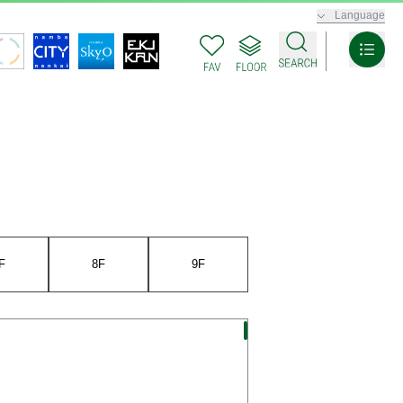
Language
F
8F
9F