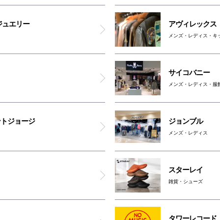
リッシュ
ジュエリー
アヴィレックス
フレッドペリー
メンズ・レディス・キ
GINZA Global Style PREMIUM
サイコバニー
メンズ・レディス・服
アバハウス / アルフレッド・バニスター
サイコバニー
ントジョージ
ジョンブル
メンズ・レディス
デンハム
スターレイ
ジースター ロウ
雑貨・シューズ
ロックス
タワーレコード