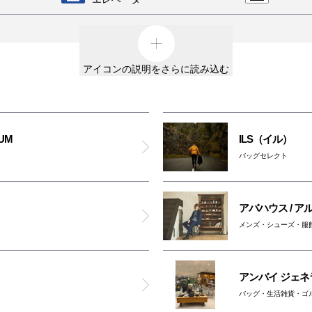
ディーゼル
外貨両替機
男女ト
リプレイ ストア
アイコンの説明をさらに読み込む
車椅子利用可能トイレ
親子ト
ザ・ダファー・オブ・セントジョージ
オスト
オムツ交換台
アヴァランチ ゴールド＆ジュエリー
対応ト
IUM
ILS（イル）
大阪ワンダーループ
バッグセレクト
ノーアイディ
ATM
のりば
チックタック
アバハウス / 
メンズ・シューズ・服
ポーカーフェイス
ー以外は全館禁煙です。
含む）
アンバイ ジェ
アルペンアウトドアーズ
ッグに入れてご入館ください
バッグ・生活雑貨・ゴ