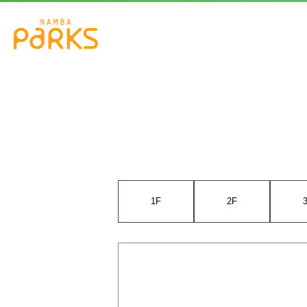
1F
2F