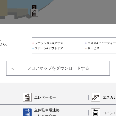
アヴィレックス
スターレイ
。
アーケロン
●
ファッション&グッズ
●
コスメ&ビューティー
さい。
●
スポーツ&アウトドア
●
サービス
ヒノヤ
フロアマップをダウンロードする
ラグタグ
トルネード マート ワールド
エレベーター
エスカ
フォルムアイ ジェニュイン
立体駐車場連絡
コイン
エレベーター