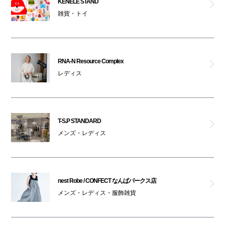
KENELE STAND
雑貨・トイ
ペットはキャリーバッグに入れてご入館ください
シサムコウボウ
オヴィ マーキーズ
RNA-N Resource Complex
レディス
T-S.P STANDARD
RNA-N Resource Complex
T-S.P STANDARD
靴下屋
メンズ・レディス
クオドロ
nest Robe / CONFECT なんばパークス店
シュガーソルト
メンズ・レディス・服飾雑貨
タオルファクトリー ヒオリエ