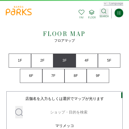
Language
FLOOR MAP
フロアマップ
1F
2F
3F
4F
5F
6F
7F
8F
9F
店舗名を入力もしくは選択でマップが光ります
マリメッコ