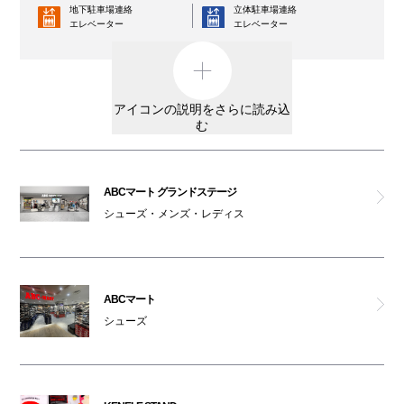
地下駐車場連絡
立体駐車場連絡
エレベーター
イー・エム
エレベーター
コインロッカー
AED
カシヤマ
外貨両替機
男女トイレ
アイコンの説明をさらに読み込
ルクールブラン
む
女性専用トイレ
車椅子利用可能トイレ
エッセンシアス デ ポルトガル
親子トイレ
授乳室
ABCマート グランドステージ
メガネのオーマイグラス東京
シューズ・メンズ・レディス
オストメイト
オムツ交換台
対応トイレ
マークスアンドウェブ
大阪ワンダーループ
駐輪場
のりば
ABCマート
コムサイズム
ベビーカー
シューズ
ATM
レンタルサービス
rockscafé
3F・6F喫煙コーナー以外は全館禁煙です。
アイプリモ
（パークスガーデン含む）