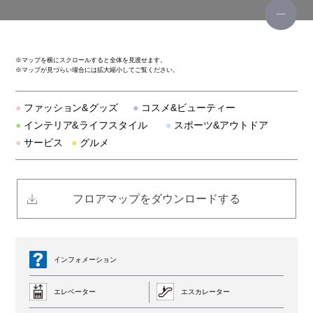
アイダ ジェネラル ストア
ノップドゥノッド・プードゥドゥ
※
マップを横にスクロールすると全体を見渡せます。
※
マップが見づらい場合には拡大縮小してご覧ください。
メリープ
●
ファッション&グッズ
●
コスメ&ビューティー
ストレッチサロン カラダストレッチ
●
インテリア&ライフスタイル
●
スポーツ&アウトドア
●
サービス
●
グルメ
パラスパレス
アネモネ
フロアマップをダウンロードする
ラッシュ
ツヴィリングJ.A.ヘンケルス
インフォメーション
エレベーター
エスカレーター
フリースピリッツ