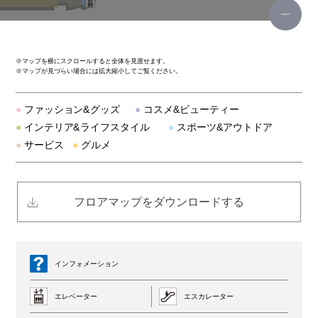
ティンバーランド
リー
※
マップを横にスクロールすると全体を見渡せます。
※
マップが見づらい場合には拡大縮小してご覧ください。
スポーツデポ
●
ファッション&グッズ
●
コスメ&ビューティー
ビーバー
●
インテリア&ライフスタイル
●
スポーツ&アウトドア
●
サービス
●
グルメ
ディスティンクション メンズビギ
テットオム/ガルニエ
フロアマップをダウンロードする
トランジション バイ パッゾ
アヴィレックス
インフォメーション
エレベーター
エスカレーター
スターレイ