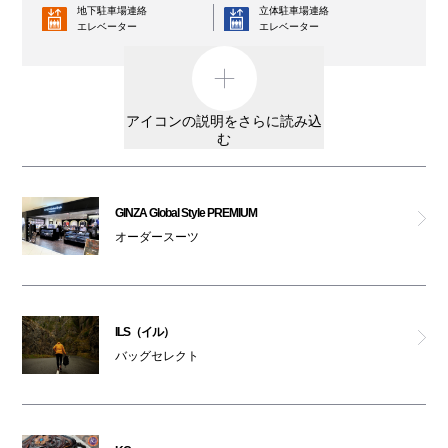
地下駐車場連絡
立体駐車場連絡
エレベーター
アーケロン
エレベーター
コインロッカー
AED
ヒノヤ
外貨両替機
男女トイレ
アイコンの説明をさらに読み込
ラグタグ
む
女性専用トイレ
車椅子利用可能トイレ
トルネード マート ワールド
親子トイレ
授乳室
GINZA Global Style PREMIUM
フォルムアイ ジェニュイン
オーダースーツ
オストメイト
オムツ交換台
対応トイレ
ディーゼル
大阪ワンダーループ
駐輪場
のりば
ILS（イル）
リプレイ ストア
ベビーカー
バッグセレクト
ATM
レンタルサービス
ザ・ダファー・オブ・セントジョージ
3F・6F喫煙コーナー以外は全館禁煙です。
アヴァランチ ゴールド＆ジュエリー
（パークスガーデン含む）