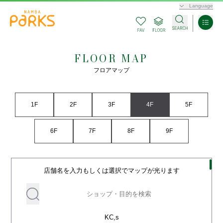
Language
FLOOR MAP
フロアマップ
1F
2F
3F
4F
5F
6F
7F
8F
9F
店舗名を入力もしくは選択でマップが光ります
KC,s