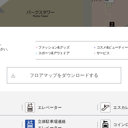
8ppy麻辣湯（ハッピーマーラータン）
ナムコ
。
ポムの樹 ゴールド
●
ファッション&グッズ
●
コスメ&ビューティー
さい。
●
スポーツ&アウトドア
●
サービス
神楽食堂 串家物語
フロアマップをダウンロードする
天ぷらすし海鮮 米福
天然大海老天せいろ 自家製おうどん 饂飩前 白兎
エレベーター
エスカ
こぶた家
立体駐車場連絡
コイン
エレベーター