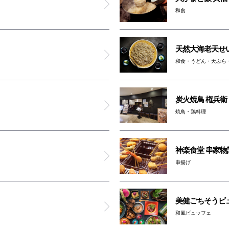
和食
天然大海老天せい
和食・うどん・天ぷら
炭火焼鳥 権兵衛
焼鳥・鶏料理
神楽食堂 串家物
串揚げ
美健ごちそうビ
和風ビュッフェ