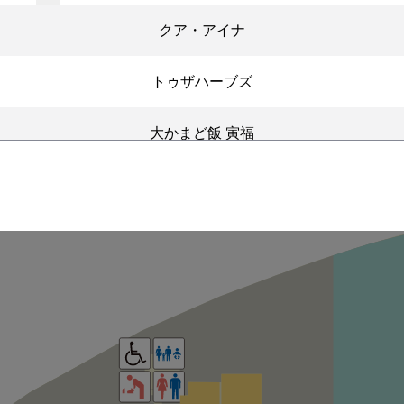
クア・アイナ
トゥザハーブズ
大かまど飯 寅福
エイス シー オイスターバー
香港蒸蘢（ほんこんちょんろん）
やさい家めい
炭火焼鳥 権兵衛
築地食堂 源ちゃん