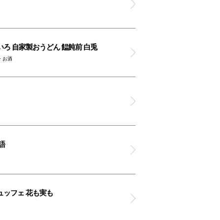
ろ 自家製おうどん 饂飩前 白兎
・お酒
語
ュッフェ 花も実も