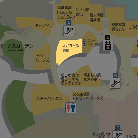
しのぶ庵
韓国料理 bibim'（ビビム）
神戸元町ドリア
オリジナルパンケーキハウス アメリカンダイニング
こなな
スターバックス
だしが命の塩らーめん ぎょぎょぎょ
博多もつ鍋 おおやま