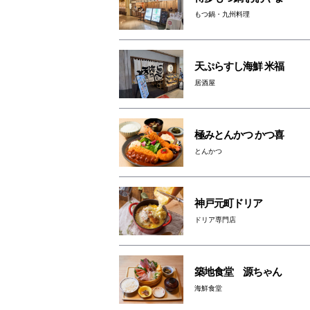
もつ鍋・九州料理
天ぷらすし海鮮 米福
居酒屋
極みとんかつ かつ喜
とんかつ
神戸元町ドリア
ドリア専門店
築地食堂 源ちゃん
海鮮食堂