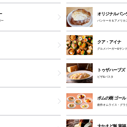
オストメイト対応トイレ(6F)
ー
オリジナルパン
バー
パンケーキ＆アメリカ
クア・アイナ
グルメバーガー&サン
トゥザハーブズ
ピザ&パスタ
ポムの樹 ゴール
創作オムライス・グラ
大かまど飯 寅福