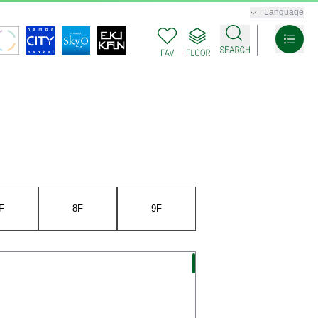
Language
F
8F
9F