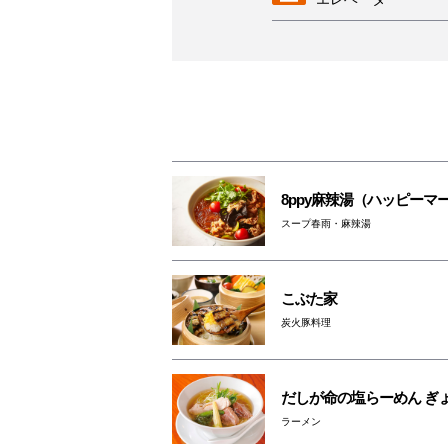
AED
女性専用トイレ
授乳室
8ppy麻辣湯（ハッピーマ
スープ春雨・麻辣湯
駐輪場
ベビーカー
こぶた家
レンタルサービス
炭火豚料理
3F・6F喫煙コーナ
（パークスガーデン
だしが命の塩らーめん ぎ
ペットはキャリーバ
ラーメン