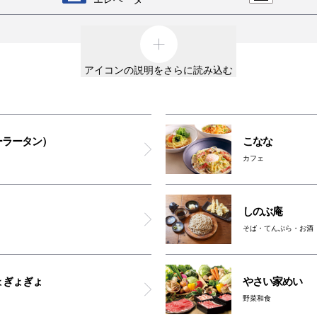
極みとんかつ かつ喜
外貨両替機
男女ト
美健ごちそうビュッフェ 花も実も
アイコンの説明をさらに読み込む
車椅子利用可能トイレ
親子ト
ガシャポンのデパート
オスト
オムツ交換台
男女トイレ(6F)
対応ト
ーラータン）
こなな
大阪ワンダーループ
カフェ
オムツ交換台(6F)
ATM
のりば
親子トイレ(6F)
しのぶ庵
そば・てんぷら・お酒
車椅子利用可能トイレ(6F)
ー以外は全館禁煙です。
含む）
ょぎょぎょ
やさい家めい
喫煙コーナー(6F)
ッグに入れてご入館ください
野菜和食