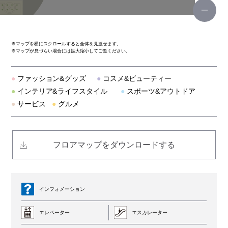
なんばパークスシネマ
円形劇場
※
マップを横にスクロールすると全体を見渡せます。
※
マップが見づらい場合には拡大縮小してご覧ください。
車椅子利用可能トイレ(8F)
●
ファッション&グッズ
●
コスメ&ビューティー
●
インテリア&ライフスタイル
●
スポーツ&アウトドア
●
サービス
●
グルメ
フロアマップをダウンロードする
インフォメーション
エレベーター
エスカレーター