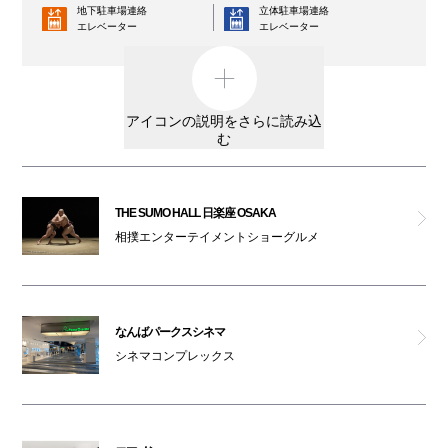
地下駐車場連絡
立体駐車場連絡
エレベーター
エレベーター
コインロッカー
AED
外貨両替機
男女トイレ
アイコンの説明をさらに読み込
む
女性専用トイレ
車椅子利用可能トイレ
親子トイレ
授乳室
THE SUMO HALL 日楽座 OSAKA
相撲エンターテイメントショーグルメ
オストメイト
オムツ交換台
対応トイレ
大阪ワンダーループ
駐輪場
のりば
なんばパークスシネマ
ベビーカー
シネマコンプレックス
ATM
レンタルサービス
3F・6F喫煙コーナー以外は全館禁煙です。
（パークスガーデン含む）