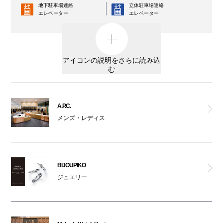
地下駐車場連絡
立体駐車場連絡
エレベーター
ヴェンキ
エレベーター
コインロッカー
AED
テーブル ナイス
外貨両替機
男女トイレ
アイコンの説明をさらに読み込
アクタス
む
女性専用トイレ
車椅子利用可能トイレ
リビングハウス
親子トイレ
授乳室
A.P.C.
プレイ・コム デ ギャルソン
メンズ・レディス
オストメイト
オムツ交換台
対応トイレ
A.P.C.
大阪ワンダーループ
駐輪場
のりば
BIJOUPIKO
テスラ
ベビーカー
ジュエリー
ATM
レンタルサービス
コム デ ギャルソン・コム デ ギャルソン
3F・6F喫煙コーナー以外は全館禁煙です。
ポール・スミス
（パークスガーデン含む）