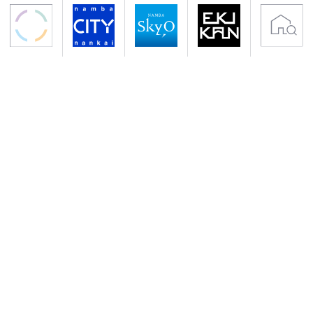
〒556-0011 大阪市浪速区難波中2-10-70
アクセス 南海電鉄「なんば駅」下車すぐ
地下鉄御堂筋線・千日前線「なんば駅」下車
サイトのご利用について
プライバシーポリシー
クッキーポリシー
会社概要
入居者専用サイト
Copyright (C) NANKAI Co., Ltd.