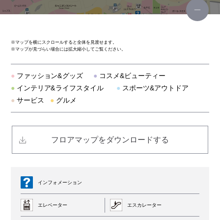
ビームス ゴルフ
ヴィヴィアン・ウエストウッド レッドレーベル
※
マップを横にスクロールすると全体を見渡せます。
※
マップが見づらい場合には拡大縮小してご覧ください。
P.G.donut
●
ファッション&グッズ
●
コスメ&ビューティー
イル ビゾンテ
●
インテリア&ライフスタイル
●
スポーツ&アウトドア
●
サービス
●
グルメ
青山フラワーマーケット
ル ドーム エディフィス エ イエナ
フロアマップをダウンロードする
ガリャルダガランテ
デサント
インフォメーション
エレベーター
エスカレーター
フレームワーク