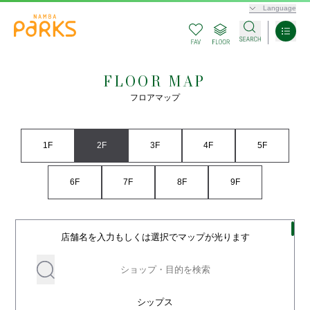
Language
FLOOR MAP
フロアマップ
1F
2F
3F
4F
5F
6F
7F
8F
9F
店舗名を入力もしくは選択でマップが光ります
シップス