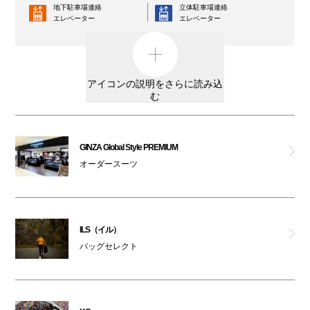
地下駐車場連絡
立体駐車場連絡
エレベーター
アーケロン
エレベーター
コインロッカー
AED
ヒノヤ
外貨両替機
男女トイレ
アイコンの説明をさらに読み込
ラグタグ
む
女性専用トイレ
車椅子利用可能トイレ
トルネード マート ワールド
親子トイレ
授乳室
GINZA Global Style PREMIUM
フォルムアイ ジェニュイン
オーダースーツ
オストメイト
オムツ交換台
対応トイレ
ディーゼル
大阪ワンダーループ
駐輪場
のりば
ILS（イル）
リプレイ ストア
ベビーカー
バッグセレクト
ATM
レンタルサービス
ザ・ダファー・オブ・セントジョージ
3F・6F喫煙コーナー以外は全館禁煙です。
アヴァランチ ゴールド＆ジュエリー
（パークスガーデン含む）