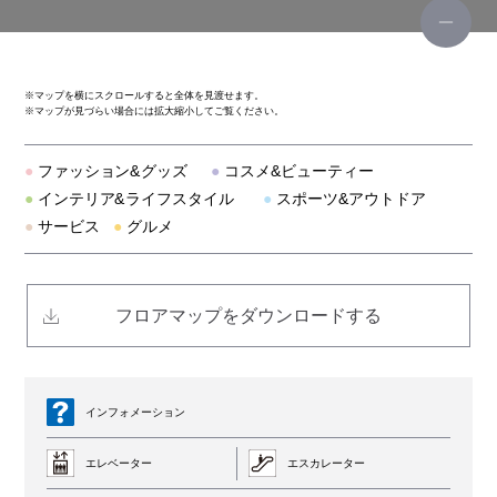
ティンバーランド
リー
※
マップを横にスクロールすると全体を見渡せます。
※
マップが見づらい場合には拡大縮小してご覧ください。
スポーツデポ
●
ファッション&グッズ
●
コスメ&ビューティー
ビーバー
●
インテリア&ライフスタイル
●
スポーツ&アウトドア
●
サービス
●
グルメ
ディスティンクション メンズビギ
テットオム/ガルニエ
フロアマップをダウンロードする
トランジション バイ パッゾ
アヴィレックス
インフォメーション
エレベーター
エスカレーター
スターレイ