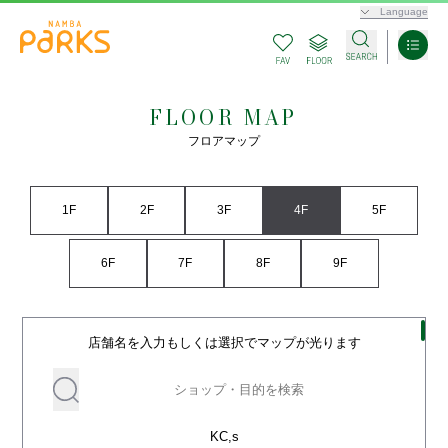
Language
FLOOR MAP
フロアマップ
1F
2F
3F
4F
5F
6F
7F
8F
9F
店舗名を入力もしくは選択でマップが光ります
KC,s