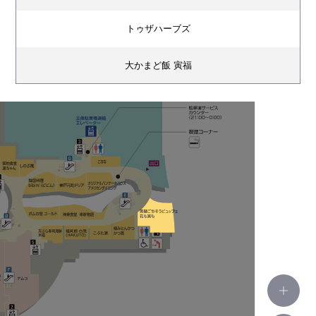
トゥザハーブズ
大かまど飯 寅福
エイス シー オイスターバー
香港蒸蘢（ほんこんちょんろん）
やさい家めい
炭火焼鳥 権兵衛
築地食堂 源ちゃん
しのぶ庵