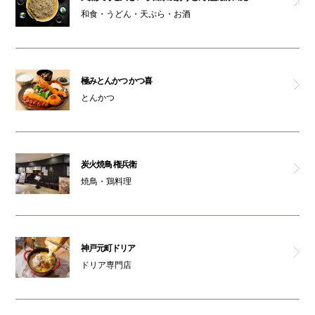
和食・うどん・天ぷら・お酒
極みとんかつ かつ喜
とんかつ
炭火焼鳥 権兵衛
焼鳥・鶏料理
神戸元町ドリア
ドリア専門店