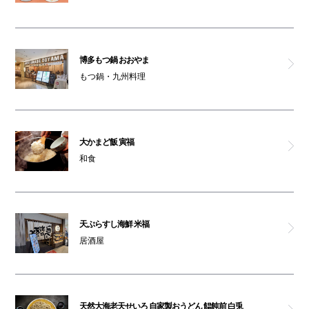
博多もつ鍋 おおやま
もつ鍋・九州料理
大かまど飯 寅福
和食
天ぷらすし海鮮 米福
居酒屋
天然大海老天せいろ 自家製おうどん 饂飩前 白兎