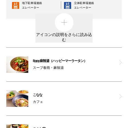
地下駐車場連絡
立体駐車場連絡
エレベーター
ポムの樹 ゴールド
エレベーター
コインロッカー
AED
神楽食堂 串家物語
外貨両替機
男女トイレ
アイコンの説明をさらに読み込
天ぷらすし海鮮 米福
む
女性専用トイレ
車椅子利用可能トイレ
天然大海老天せいろ 自家製おうどん 饂飩前 白兎
親子トイレ
授乳室
8ppy麻辣湯（ハッピーマーラータン）
こぶた家
スープ春雨・麻辣湯
オストメイト
オムツ交換台
対応トイレ
極みとんかつ かつ喜
大阪ワンダーループ
駐輪場
のりば
こなな
美健ごちそうビュッフェ 花も実も
ベビーカー
カフェ
ATM
レンタルサービス
ガシャポンのデパート
3F・6F喫煙コーナー以外は全館禁煙です。
男女トイレ(6F)
（パークスガーデン含む）