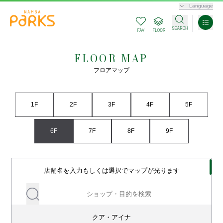
Language
FLOOR MAP
フロアマップ
1F
2F
3F
4F
5F
6F
7F
8F
9F
店舗名を入力もしくは選択でマップが光ります
クア・アイナ