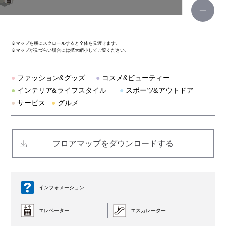
韓国料理 bibim'（ビビム）
神戸元町ドリア
※
マップを横にスクロールすると全体を見渡せます。
※
マップが見づらい場合には拡大縮小してご覧ください。
オリジナルパンケーキハウス アメリカンダイニング
●
ファッション&グッズ
●
コスメ&ビューティー
こなな
●
インテリア&ライフスタイル
●
スポーツ&アウトドア
●
サービス
●
グルメ
スターバックス
だしが命の塩らーめん ぎょぎょぎょ
フロアマップをダウンロードする
博多もつ鍋 おおやま
8ppy麻辣湯（ハッピーマーラータン）
インフォメーション
エレベーター
エスカレーター
ナムコ