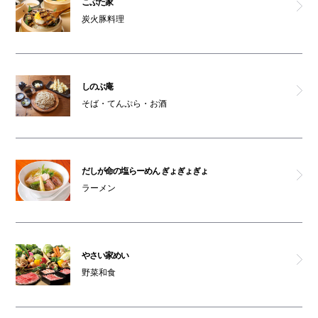
こぶた家
炭火豚料理
ペットはキャリーバッグに入れてご入館ください
オムツ交換台(6F)
親子トイレ(6F)
しのぶ庵
そば・てんぷら・お酒
車椅子利用可能トイレ(6F)
喫煙コーナー(6F)
だしが命の塩らーめん ぎょぎょぎょ
オストメイト対応トイレ(6F)
ラーメン
やさい家めい
野菜和食