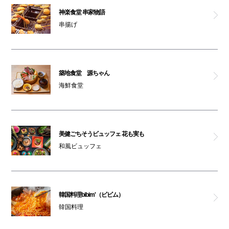
神楽食堂 串家物語
串揚げ
築地食堂 源ちゃん
海鮮食堂
美健ごちそうビュッフェ 花も実も
和風ビュッフェ
韓国料理bibim'（ビビム）
韓国料理