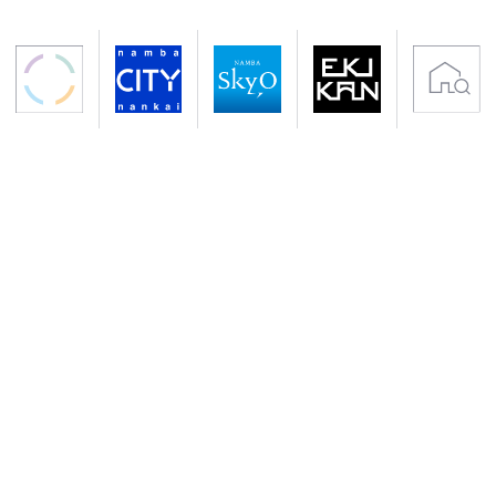
〒556-0011 大阪市浪速区難波中2-10-70
アクセス 南海電鉄「なんば駅」下車すぐ
地下鉄御堂筋線・千日前線「なんば駅」下車
サイトのご利用について
プライバシーポリシー
クッキーポリシー
会社概要
入居者専用サイト
Copyright (C) NANKAI Co., Ltd.