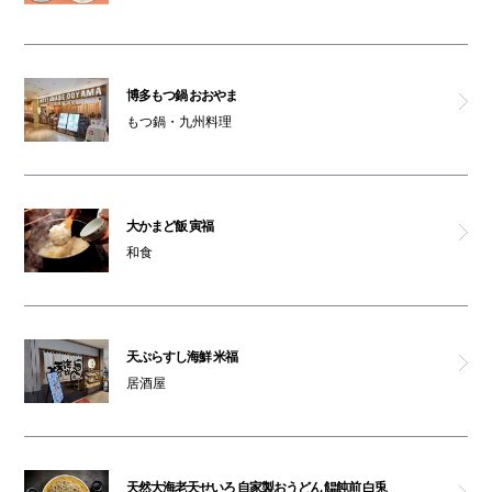
博多もつ鍋 おおやま
もつ鍋・九州料理
大かまど飯 寅福
和食
天ぷらすし海鮮 米福
居酒屋
天然大海老天せいろ 自家製おうどん 饂飩前 白兎