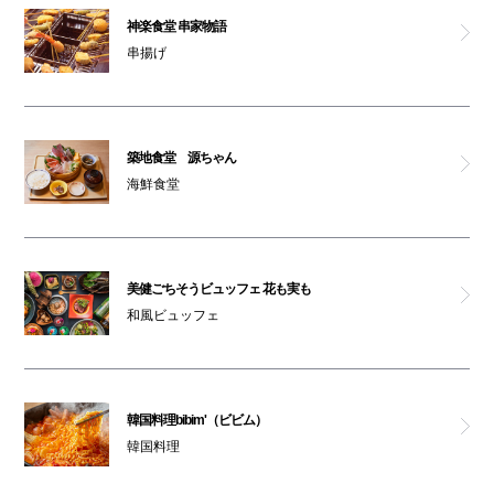
神楽食堂 串家物語
串揚げ
築地食堂 源ちゃん
海鮮食堂
美健ごちそうビュッフェ 花も実も
和風ビュッフェ
韓国料理bibim'（ビビム）
韓国料理