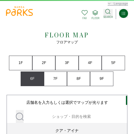
Language
FLOOR MAP
フロアマップ
1F
2F
3F
4F
5F
6F
7F
8F
9F
店舗名を入力もしくは選択でマップが光ります
クア・アイナ