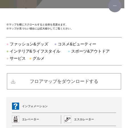
韓国料理 bibim'（ビビム）
神戸元町ドリア
※
マップを横にスクロールすると全体を見渡せます。
※
マップが見づらい場合には拡大縮小してご覧ください。
オリジナルパンケーキハウス アメリカンダイニング
●
ファッション&グッズ
●
コスメ&ビューティー
こなな
●
インテリア&ライフスタイル
●
スポーツ&アウトドア
●
サービス
●
グルメ
スターバックス
だしが命の塩らーめん ぎょぎょぎょ
フロアマップをダウンロードする
博多もつ鍋 おおやま
8ppy麻辣湯（ハッピーマーラータン）
インフォメーション
エレベーター
エスカレーター
ナムコ