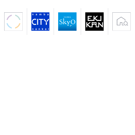
〒556-0011 大阪市浪速区難波中2-10-70
アクセス 南海電鉄「なんば駅」下車すぐ
地下鉄御堂筋線・千日前線「なんば駅」下車
サイトのご利用について
プライバシーポリシー
クッキーポリシー
会社概要
入居者専用サイト
Copyright (C) NANKAI Co., Ltd.