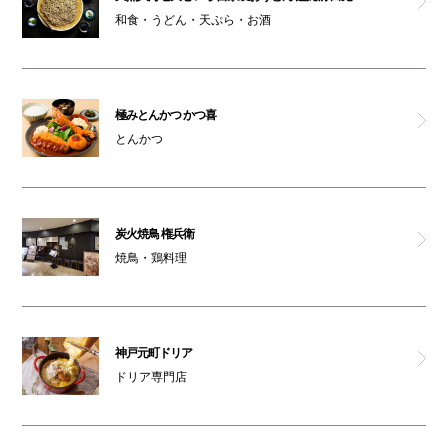
和食・うどん・天ぷら・お酒
極みとんかつ かつ喜
とんかつ
炭火焼鳥 権兵衛
焼鳥・鶏料理
神戸元町ドリア
ドリア専門店