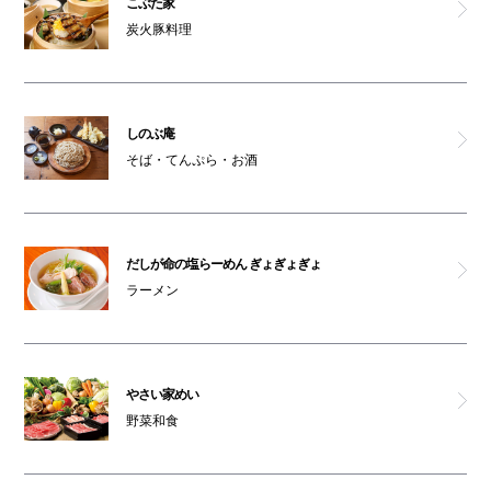
こぶた家
炭火豚料理
ペットはキャリーバッグに入れてご入館ください
オムツ交換台(6F)
親子トイレ(6F)
しのぶ庵
そば・てんぷら・お酒
車椅子利用可能トイレ(6F)
喫煙コーナー(6F)
だしが命の塩らーめん ぎょぎょぎょ
オストメイト対応トイレ(6F)
ラーメン
やさい家めい
野菜和食