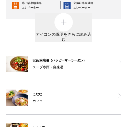
地下駐車場連絡
立体駐車場連絡
エレベーター
ポムの樹 ゴールド
エレベーター
コインロッカー
AED
神楽食堂 串家物語
外貨両替機
男女トイレ
アイコンの説明をさらに読み込
天ぷらすし海鮮 米福
む
女性専用トイレ
車椅子利用可能トイレ
天然大海老天せいろ 自家製おうどん 饂飩前 白兎
親子トイレ
授乳室
8ppy麻辣湯（ハッピーマーラータン）
こぶた家
スープ春雨・麻辣湯
オストメイト
オムツ交換台
対応トイレ
極みとんかつ かつ喜
大阪ワンダーループ
駐輪場
のりば
こなな
美健ごちそうビュッフェ 花も実も
ベビーカー
カフェ
ATM
レンタルサービス
ガシャポンのデパート
3F・6F喫煙コーナー以外は全館禁煙です。
男女トイレ(6F)
（パークスガーデン含む）