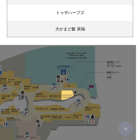
トゥザハーブズ
大かまど飯 寅福
エイス シー オイスターバー
香港蒸蘢（ほんこんちょんろん）
やさい家めい
炭火焼鳥 権兵衛
築地食堂 源ちゃん
しのぶ庵