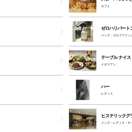
オスメイト対応トイレ(2F)
カフェ
男女トイレ(2F)
ゼロハリバート
バッグ・ゴルフファッ
インフォメーション
AED
テーブル ナイス
イタリアン
コインロッカー1
ハー
コインロッカー2
レディス
ベビカル
ヒステリックグ
オムツ交換台(2F)
メンズ・レディス・キ