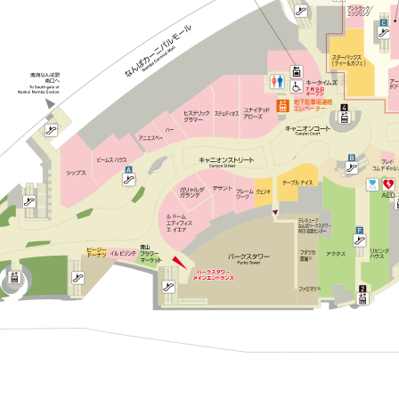
POTR
ビームス ゴルフ
ヴィヴィアン・ウエストウッド レッドレーベル
P.G.donut
イル ビゾンテ
青山フラワーマーケット
ル ドーム エディフィス エ イエナ
ガリャルダガランテ