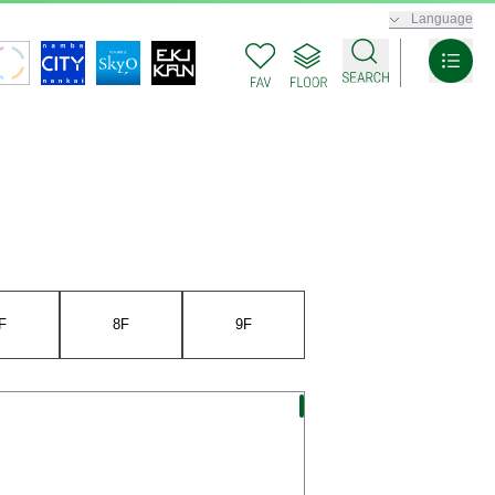
Language
F
8F
9F