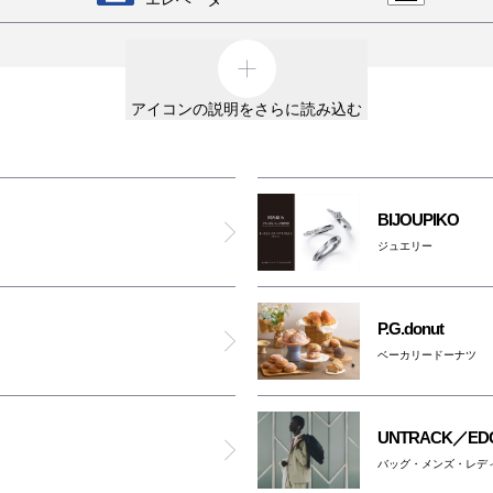
A.P.C.
外貨両替機
男女ト
テスラ
アイコンの説明をさらに読み込む
車椅子利用可能トイレ
親子ト
コム デ ギャルソン・コム デ ギャルソン
オスト
オムツ交換台
ポール・スミス
対応ト
BIJOUPIKO
大阪ワンダーループ
ジュエリー
ゼロハリバートン
ATM
のりば
ジンズ
P.G.donut
ベーカリードーナツ
ブリーフィング
ー以外は全館禁煙です。
含む）
UNTRACK／EDG
パトリック ラボ ナンバ
ッグに入れてご入館ください
バッグ・メンズ・レデ