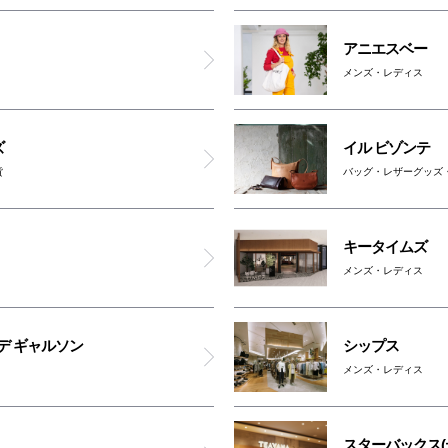
Maker's Watch Knot
アニエスベー
UNTRACK／EDGELINK
メンズ・レディス
マンハッタンポーテージ ナンバ
ズ
イル ビゾンテ
貨
バッグ・レザーグッズ
スターバックス(ティー＆カフェ)
アーバンリサーチ ドアーズ
キータイムズ
メンズ・レディス
BIJOUPIKO
デ ギャルソン
シップス
パークスタワー
メンズ・レディス
ATM
スターバックス(