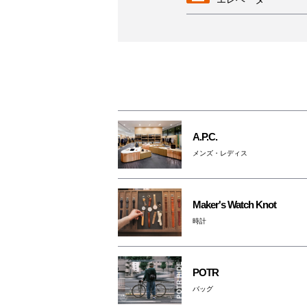
AED
女性専用トイレ
授乳室
A.P.C.
メンズ・レディス
駐輪場
ベビーカー
Maker's Watch Knot
レンタルサービス
時計
3F・6F喫煙コーナ
（パークスガーデン
POTR
ペットはキャリーバ
バッグ