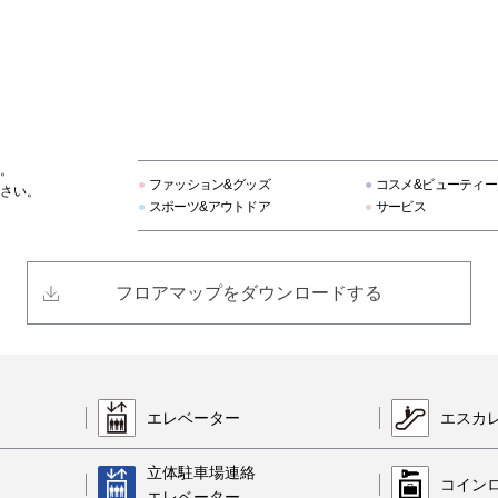
デサント
フレームワーク
。
ヴェンキ
●
ファッション&グッズ
●
コスメ&ビューティー
さい。
●
スポーツ&アウトドア
●
サービス
テーブル ナイス
フロアマップをダウンロードする
アクタス
リビングハウス
エレベーター
エスカ
プレイ・コム デ ギャルソン
立体駐車場連絡
コイン
エレベーター