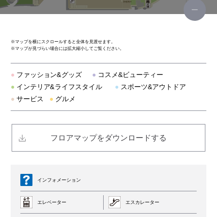
ビームス ゴルフ
ヴィヴィアン・ウエストウッド レッドレーベル
※
マップを横にスクロールすると全体を見渡せます。
※
マップが見づらい場合には拡大縮小してご覧ください。
P.G.donut
●
ファッション&グッズ
●
コスメ&ビューティー
イル ビゾンテ
●
インテリア&ライフスタイル
●
スポーツ&アウトドア
●
サービス
●
グルメ
青山フラワーマーケット
ル ドーム エディフィス エ イエナ
フロアマップをダウンロードする
ガリャルダガランテ
デサント
インフォメーション
エレベーター
エスカレーター
フレームワーク