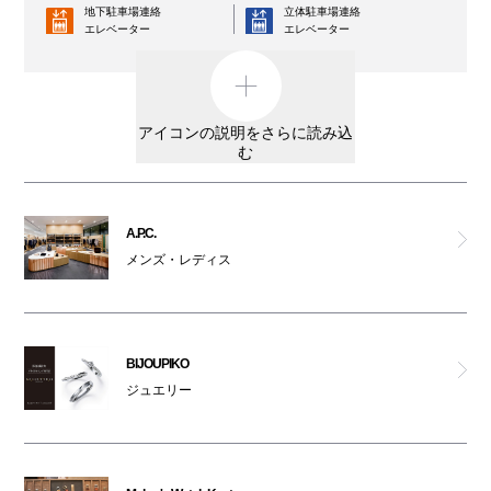
地下駐車場連絡
立体駐車場連絡
エレベーター
ヴェンキ
エレベーター
コインロッカー
AED
テーブル ナイス
外貨両替機
男女トイレ
アイコンの説明をさらに読み込
アクタス
む
女性専用トイレ
車椅子利用可能トイレ
リビングハウス
親子トイレ
授乳室
A.P.C.
プレイ・コム デ ギャルソン
メンズ・レディス
オストメイト
オムツ交換台
対応トイレ
A.P.C.
大阪ワンダーループ
駐輪場
のりば
BIJOUPIKO
テスラ
ベビーカー
ジュエリー
ATM
レンタルサービス
コム デ ギャルソン・コム デ ギャルソン
3F・6F喫煙コーナー以外は全館禁煙です。
ポール・スミス
（パークスガーデン含む）