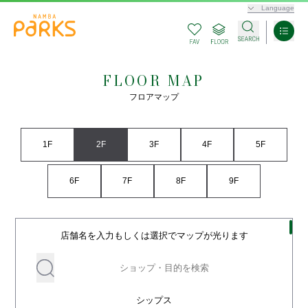
Language
FLOOR MAP
フロアマップ
1F
2F
3F
4F
5F
6F
7F
8F
9F
店舗名を入力もしくは選択でマップが光ります
シップス