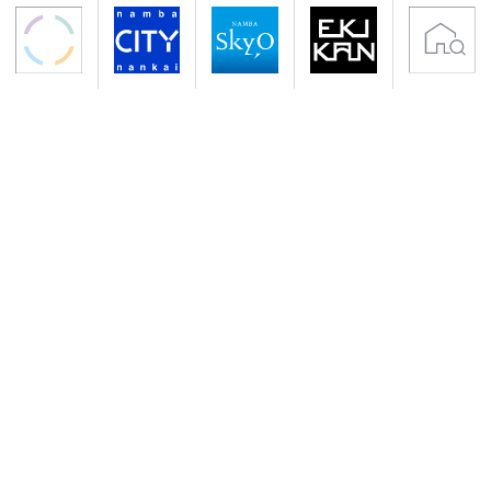
〒556-0011 大阪市浪速区難波中2-10-70
アクセス 南海電鉄「なんば駅」下車すぐ
地下鉄御堂筋線・千日前線「なんば駅」下車
サイトのご利用について
プライバシーポリシー
クッキーポリシー
会社概要
入居者専用サイト
Copyright (C) NANKAI Co., Ltd.