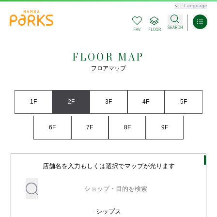
Language
FLOOR MAP
フロアマップ
1F
2F
3F
4F
5F
6F
7F
8F
9F
店舗名を入力もしくは選択でマップが光ります
シップス