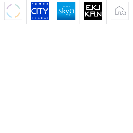
〒556-0011 大阪市浪速区難波中2-10-70
アクセス 南海電鉄「なんば駅」下車すぐ
地下鉄御堂筋線・千日前線「なんば駅」下車
サイトのご利用について
プライバシーポリシー
クッキーポリシー
会社概要
入居者専用サイト
Copyright (C) NANKAI Co., Ltd.