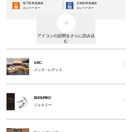
地下駐車場連絡
立体駐車場連絡
エレベーター
ヴェンキ
エレベーター
コインロッカー
AED
テーブル ナイス
外貨両替機
男女トイレ
アイコンの説明をさらに読み込
アクタス
む
女性専用トイレ
車椅子利用可能トイレ
リビングハウス
親子トイレ
授乳室
A.P.C.
プレイ・コム デ ギャルソン
メンズ・レディス
オストメイト
オムツ交換台
対応トイレ
A.P.C.
大阪ワンダーループ
駐輪場
のりば
BIJOUPIKO
テスラ
ベビーカー
ジュエリー
ATM
レンタルサービス
コム デ ギャルソン・コム デ ギャルソン
3F・6F喫煙コーナー以外は全館禁煙です。
ポール・スミス
（パークスガーデン含む）