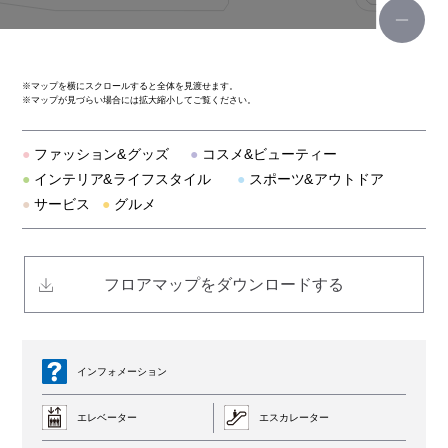
ビームス ゴルフ
ヴィヴィアン・ウエストウッド レッドレーベル
※
マップを横にスクロールすると全体を見渡せます。
※
マップが見づらい場合には拡大縮小してご覧ください。
P.G.donut
●
ファッション&グッズ
●
コスメ&ビューティー
イル ビゾンテ
●
インテリア&ライフスタイル
●
スポーツ&アウトドア
●
サービス
●
グルメ
青山フラワーマーケット
ル ドーム エディフィス エ イエナ
フロアマップをダウンロードする
ガリャルダガランテ
デサント
インフォメーション
エレベーター
エスカレーター
フレームワーク