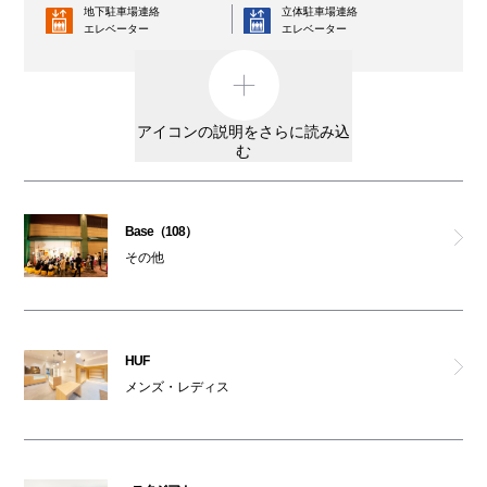
地下駐車場連絡
立体駐車場連絡
エレベーター
エレベーター
コインロッカー
AED
外貨両替機
男女トイレ
アイコンの説明をさらに読み込
む
女性専用トイレ
車椅子利用可能トイレ
親子トイレ
授乳室
Base（108）
その他
オストメイト
オムツ交換台
対応トイレ
大阪ワンダーループ
駐輪場
のりば
HUF
ベビーカー
メンズ・レディス
ATM
レンタルサービス
3F・6F喫煙コーナー以外は全館禁煙です。
（パークスガーデン含む）