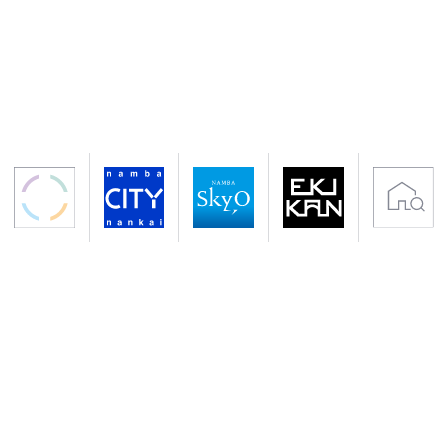
〒556-0011 大阪市浪速区難波中2-10-70
アクセス 南海電鉄「なんば駅」下車すぐ
地下鉄御堂筋線・千日前線「なんば駅」下車