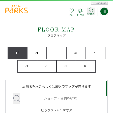
Language
FLOOR MAP
フロアマップ
1F
2F
3F
4F
5F
6F
7F
8F
9F
店舗名を入力もしくは選択でマップが光ります
ピックス バイ マオズ