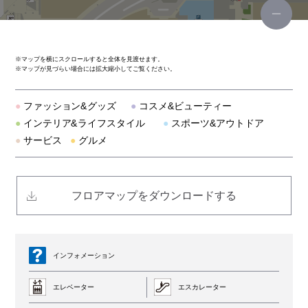
トイザらス・ベビーザらス
パークスタワー
※
マップを横にスクロールすると全体を見渡せます。
※
マップが見づらい場合には拡大縮小してご覧ください。
駐輪場
●
ファッション&グッズ
●
コスメ&ビューティー
男女トイレ(1F)
●
インテリア&ライフスタイル
●
スポーツ&アウトドア
●
サービス
●
グルメ
オスメイト対応トイレ(1F)
eスタジアム
フロアマップをダウンロードする
清遊庵
インフォメーション
エレベーター
エスカレーター